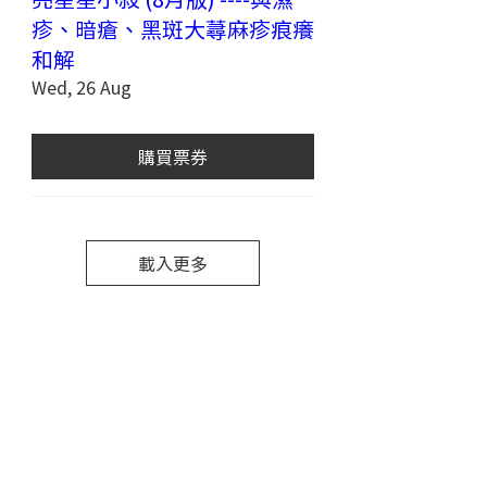
疹、暗瘡、黑斑大蕁麻疹痕癢
和解
Wed, 26 Aug
購買票券
載入更多