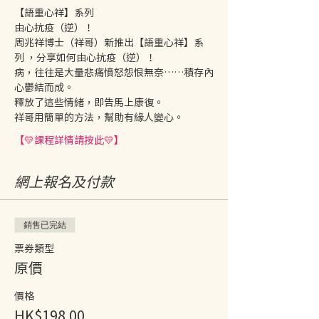
【語重心祥】系列 
由心抗疫（逆）！
周兆祥博士（祥哥）新推出【語重心祥】系
列 ，分享如何由心抗疫（逆）！
病，往往是大量悲痛憤怒怨恨無奈⋯⋯積存內
心鬱結而成。
釋放了這些情緒，即告馬上康復。
祥哥用簡單的方法，幫助有緣人變心。
【💛課程詳情請按此💛】
網上報名及付款
銷售已完結
票券類型
原價
價格
HK$198.00