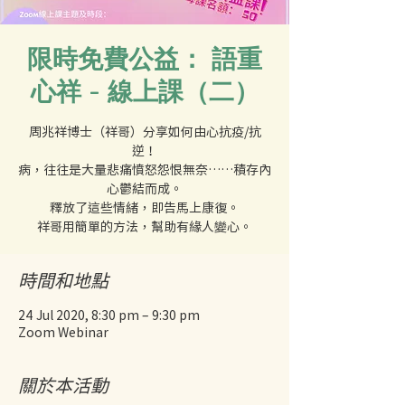
限時免費公益： 語重
心祥 - 線上課（二）
周兆祥博士（祥哥）分享如何由心抗疫/抗
逆！
病，往往是大量悲痛憤怒怨恨無奈⋯⋯積存內
心鬱結而成。
釋放了這些情緒，即告馬上康復。
祥哥用簡單的方法，幫助有緣人變心。
時間和地點
24 Jul 2020, 8:30 pm – 9:30 pm
Zoom Webinar
關於本活動