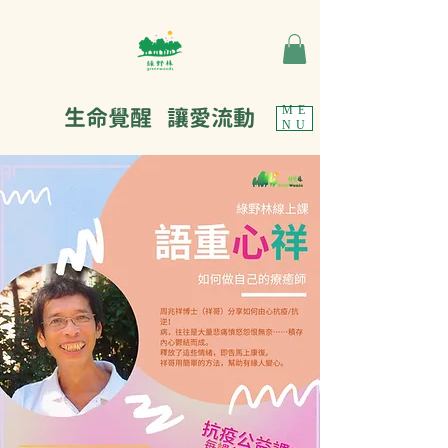
生命覺醒 讓愛流動
ME
NU