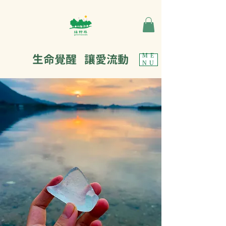
生命覺醒 讓愛流動
ME
NU