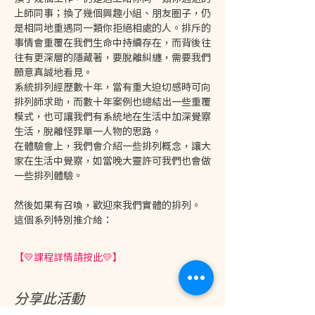
上師同事；換了幾個興趣小組、朋友圈子，仍
是相同地重遇同一類你拒絕相處的人。排斥的
事情會重覆在我們生命中持續存在，而背後往
往有更深層的隱藏著，要脫離糾纏，需要我們
願意真誠地看見。
系統排列經歷數十年，當有重大迫切感時可向
排列師求助，而數十年案例也總結出一些重覆
模式，也可讓我們有系統地在生活中加深覺察
生活，脫離怪罪單一人物的思路。
在體驗會上，我們會介紹一些排列概念，讓大
家在生活中覺察，如當晚大靈許可我們也會做
一些排列體驗。
然後如果有召喚，歡迎來我們實體的排列。
這個系列特別推介給：
【💛課程詳情請按此💛】
分享此活動