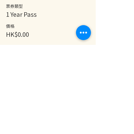
票券類型
1 Year Pass
價格
HK$0.00
分享此活動
地址：香港九龍尖沙咀金巴利道25號長利商業大廈11樓1103室
(港鐵尖沙咀站 B1 出口。美麗華商場隔鄰，諾士佛台斜路進口處)