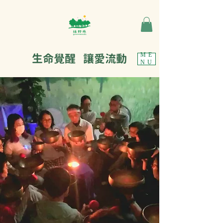
生命覺醒 讓愛流動
ME
NU