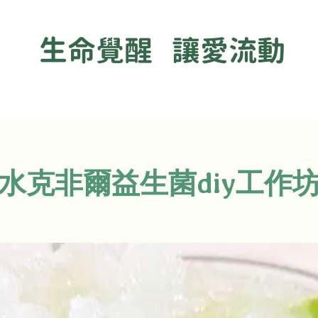
生命覺醒 讓愛流動
水克非爾益生菌diy工作