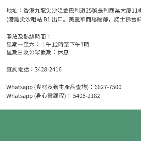
地址：香港九龍尖沙咀金巴利道25號長利商業大廈11樓
(港鐵尖沙咀站 B1 出口。美麗華商場隔鄰，諾士佛台
開放及熱線時間：
星期一至六：中午12時至下午7時
星期日及公眾假期：休息
查詢電話：3428-2416
Whatsapp (食材及養生產品查詢)：6627-7500
Whatsapp (身心靈課程
)： 5406-2182