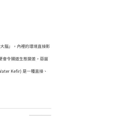
第二個大腦」，內裡的環境直接影
，便會令腸道生態變差，惡菌
 Kefir) 是一種直接、