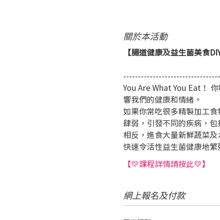
關於本活動
【腸道健康及益生菌美食DIY系
---------------------------------
You Are What Yo
響我們的健康和情緒。 
如果你常吃很多精製加工食
肆弱，引發不同的疾病，包括
相反，進食大量新鮮蔬菜及水果
快速令活性益生菌健康地繁
【💛課程詳情請按此💛】
網上報名及付款