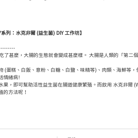
列：水克非爾 (益生菌) DIY 工作坊】
-------- 
u Eat！ 你吃了甚麼，大腸的生態就會變成甚麼樣。 大腸是人類的「
物 (蛋糕、白飯、意粉、白糖、白鹽、味精等)、肉類、海鮮等
情緒病! 
，即可幫助活性益生菌在腸道健康繁殖。而飲用 水克非爾 (Water
殖的方法呢！ 