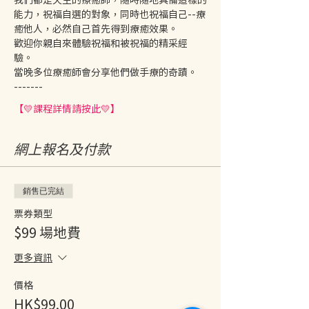
能力，祝福自選的對象，同時也祝福自己--療
癒他人，必然自己首先得到療癒效果。 
歡迎你親自來體驗祝福和被祝福的精采經
驗。 
當晚多位療癒師會分享他們做手療的奇蹟。 
------- 
【💛課程詳情請按此💛】
網上報名及付款
銷售已完結
票券類型
$99 場地費
更多資訊
價格
HK$99.00