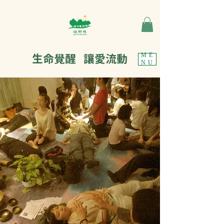
生命覺醒 讓愛流動
ME
NU