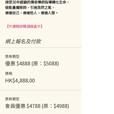
接受30年經驗的傳奇導師指導轉化生命，
做能量魔術師，引進浩然之氣，
療癒自己，療癒他人，療癒人間。
【💛課程詳情請按此💛】
網上報名及付款
票券類型
優惠 $4888 (原：$5088)
價格
HK$4,888.00
票券類型
會員優惠 $4788 (原：$4988)