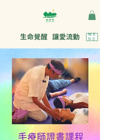
生命覺醒 讓愛流動
ME
NU