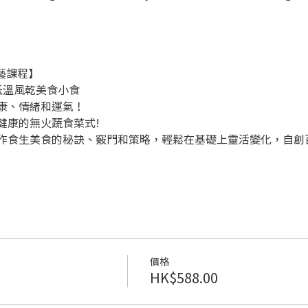
藝課程】 
 低溫風乾美食小食 
康、情緒和運氣！ 
康的無火蔬食菜式! 
作食生美食的秘訣、竅門和策略，輕鬆在基礎上靈活變化，自創百
價格
HK$588.00