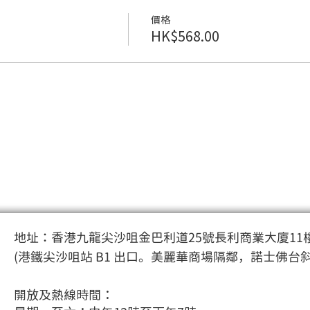
價格
HK$568.00
地址：香港九龍尖沙咀金巴利道25號長利商業大廈11樓
(港鐵尖沙咀站 B1 出口。美麗華商場隔鄰，諾士佛台
開放及熱線時間：