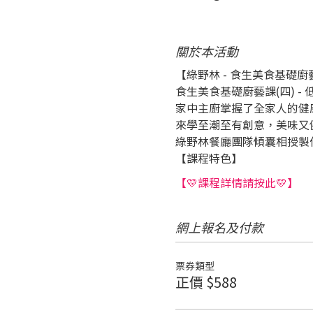
關於本活動
【綠野林 - 食生美食基礎廚
食生美食基礎廚藝課(四) -
家中主廚掌握了全家人的健
來學至潮至有創意，美味又健
綠野林餐廳團隊傾囊相授製
【課程特色】 
【💛課程詳情請按此💛】
網上報名及付款
票券類型
正價 $588