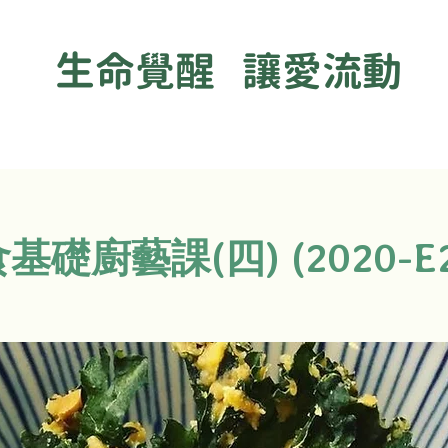
生命覺醒 讓愛流動
礎廚藝課(四) (2020-E21