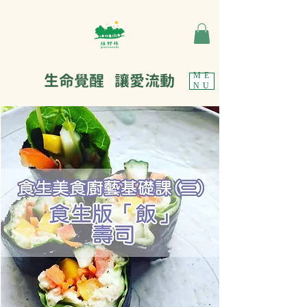
生命覺醒 讓愛流動
ME
NU