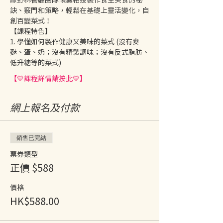
訣、竅門和策略，輕鬆在基礎上靈活變化，自
創百變菜式！ 
【課程特色】 
1. 學懂如何製作健康又美味的菜式 (沒有麥
麩、蛋、奶；沒有精製調味；沒有反式脂肪、
低升糖等的菜式) 
【💛課程詳情請按此💛】
網上報名及付款
銷售已完結
票券類型
正價 $588
價格
HK$588.00