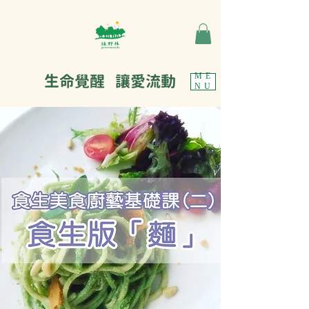
生命覺醒 讓愛流動
ME
NU