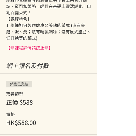
訣、竅門和策略，輕鬆在基礎上靈活變化，自
創百變菜式！ 
【課程特色】 
1. 學懂如何製作健康又美味的菜式 (沒有麥
麩、蛋、奶；沒有精製調味；沒有反式脂肪、
低升糖等的菜式) 
【💛課程詳情請按此💛】
網上報名及付款
銷售已完結
票券類型
正價 $588
價格
HK$588.00