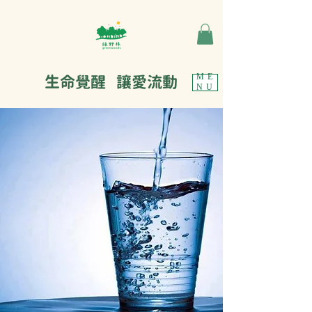
生命覺醒 讓愛流動
ME
NU