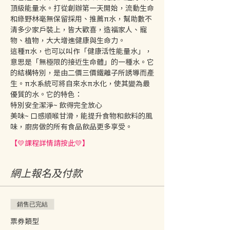
頂級能量水。打從創辦第一天開始，流動生命
和綠野林毫無保留採用、推薦π水，幫助數不
清多少家戶裝上，皆大歡喜，造福家人、寵
物、植物，大大增進健康與生命力。 
這種π水，也可以叫作「健康活性能量水」，
意思是「無極限的接近生命體」的一種水。它
的結構特別，是由二價三價鐵離子所誘導而產
生。π水系統可將自來水π水化，使其變為最
優質的水。它的特色： 
特別安全潔淨~ 飲得完全放心 
美味~ 口感順喉甘滑，能提升食物和飲料的風
味，廚房做的所有食品飲品更多享受。 
【💛課程詳情請按此💛】
網上報名及付款
銷售已完結
票券類型