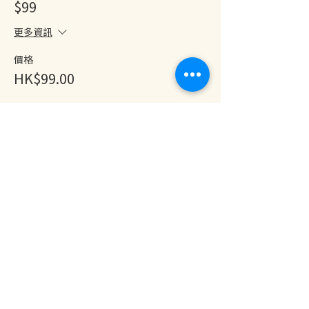
$99
更多資訊
價格
HK$99.00
分享此活動
地址：香港九龍尖沙咀金巴利道25號長利商業大廈11樓1103室
(港鐵尖沙咀站 B1 出口。美麗華商場隔鄰，諾士佛台斜路進口處)
開放及熱線時間：