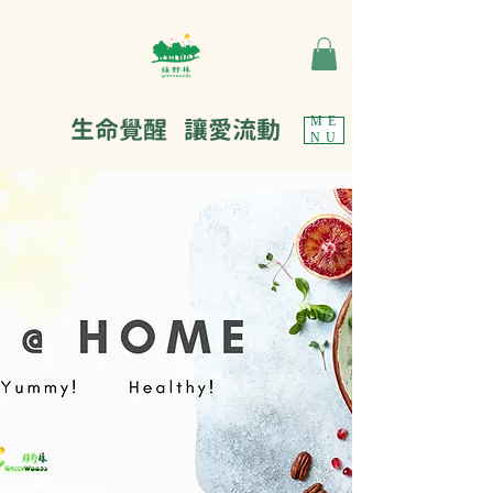
生命覺醒 讓愛流動
ME
NU