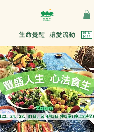
生命覺醒 讓愛流動
ME
NU