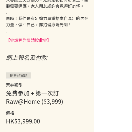
體需要適應，家人朋友或許會覺得好奇怪。
.
同時！我們是有足夠力量重拾本自具足的內在
力量，做回自己，擁抱健康陽光啊！
.
【💛課程詳情請按此💛】
網上報名及付款
銷售已完結
票券類型
免費參加 + 第一次訂
Raw@Home ($3,999)
價格
HK$3,999.00