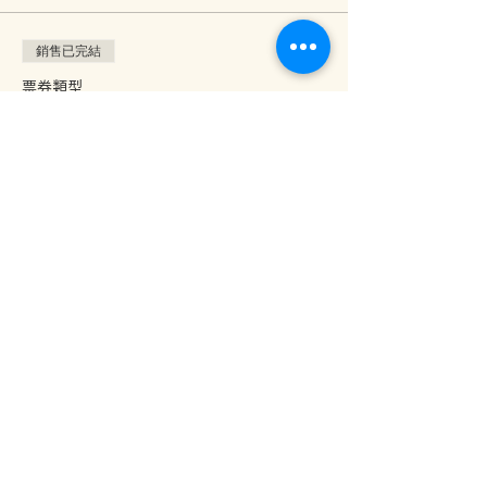
銷售已完結
票券類型
續訂 Raw@Home (21日)，另加
$500
價格
HK$500.00
分享此活動