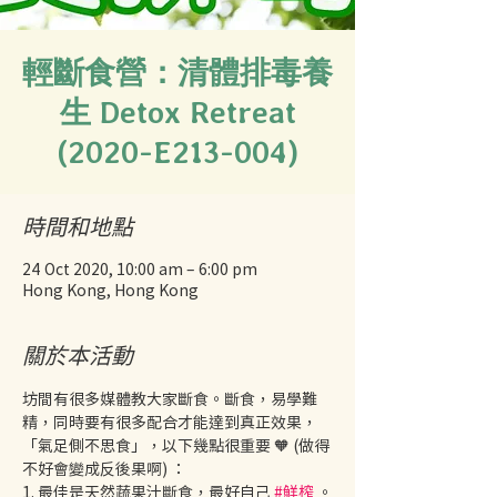
輕斷食營：清體排毒養
生 Detox Retreat
(2020-E213-004)
時間和地點
24 Oct 2020, 10:00 am – 6:00 pm
Hong Kong, Hong Kong
關於本活動
坊間有很多媒體教大家斷食。斷食，易學難
精，同時要有很多配合才能達到真正效果，
「氣足側不思食」，以下幾點很重要 🧡 (做得
不好會變成反後果啊) ：  
1. 最佳是天然蔬果汁斷食，最好自己 
#鮮榨
 。