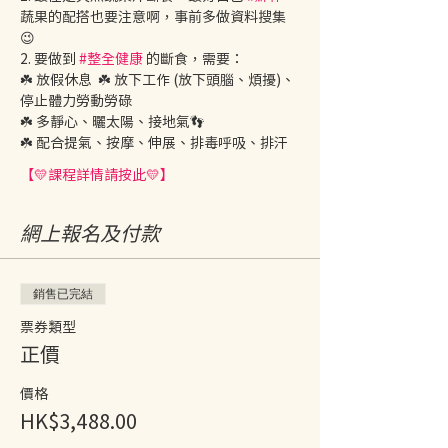
蔬果的配搭也要注意啊，事前多做資料搜集 
😉
2. 要做到 
#整全健康
 的斷食，需要：  
☘️ 放假休息  ☘️ 放下工作 (放下頭腦、煩擾)、
停止體力勞動勞碌  
☘️ 多靜心️、曬太陽️、接地氣👣  
☘️ 配合提氣、按摩、伸展、排毒呼吸、排汗   
【💛課程詳情請按此💛】
網上報名及付款
銷售已完結
票券類型
正價
價格
HK$3,488.00