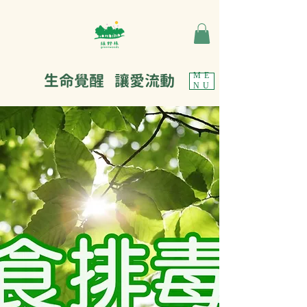
生命覺醒 讓愛流動
ME
NU