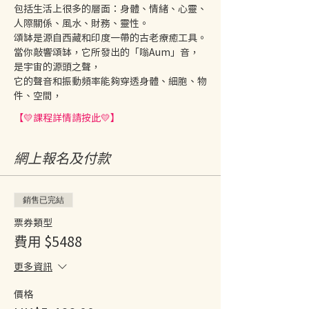
包括生活上很多的層面：身體、情緒、心靈、
人際關係、風水、財務、靈性。 
頌缽是源自西藏和印度一帶的古老療癒工具。
當你敲響頌缽，它所發出的「嗡Aum」音，
是宇宙的源頭之聲，
它的聲音和振動頻率能夠穿透身體、細胞、物
件、空間，
【💛課程詳情請按此💛】
網上報名及付款
銷售已完結
票券類型
費用 $5488
更多資訊
價格