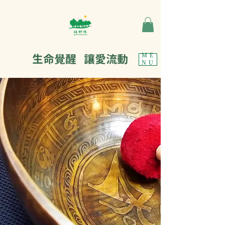
生命覺醒 讓愛流動
ME
NU