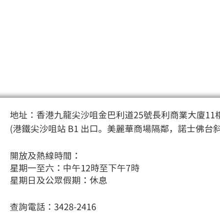
地址：香港九龍尖沙咀金巴利道25號長利商業大廈11樓
(港鐵尖沙咀站 B1 出口。美麗華商場隔鄰，諾士佛台
開放及熱線時間：
星期一至六：中午12時至下午7時
星期日及公眾假期：休息
查詢電話：3428-2416