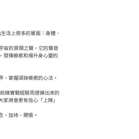
括生活上很多的層面：身體、
宇宙的源頭之聲，它的聲音
，發揮療癒和揚升身心靈的
界，掌握頌缽療癒的心法，
月前線實戰經驗而提鍊出來的
大家將會更有信心「上陣」
念、加持、開悟。 