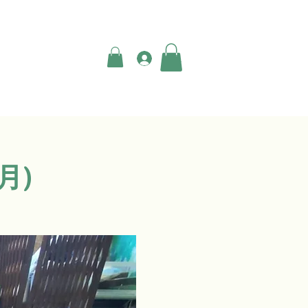
登入
月)