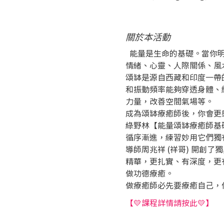
關於本活動
  能量是生命的基礎。當
情緒、心靈、人際關係、風
頌缽是源自西藏和印度一帶
和振動頻率能夠穿透身體、
力量，改善空間氣場等。 
成為頌缽療癒師後，你會更
綠野林【能量頌缽療癒師基
循序漸進，練習妙用它們獨
導師周兆祥 (祥哥) 開創
精華，更扎實、有深度，更
做功德療癒。
做療癒師必先要療癒自己，
【💛課程詳情請按此💛】