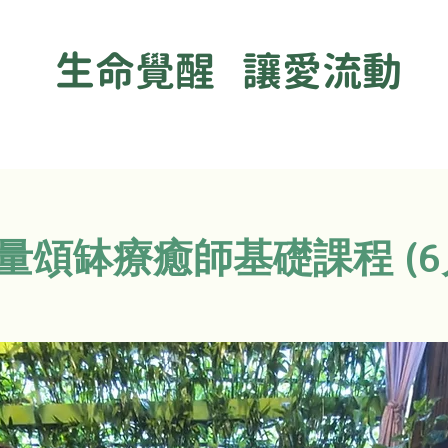
生命覺醒 讓愛流動
量頌缽療癒師基礎課程 (6