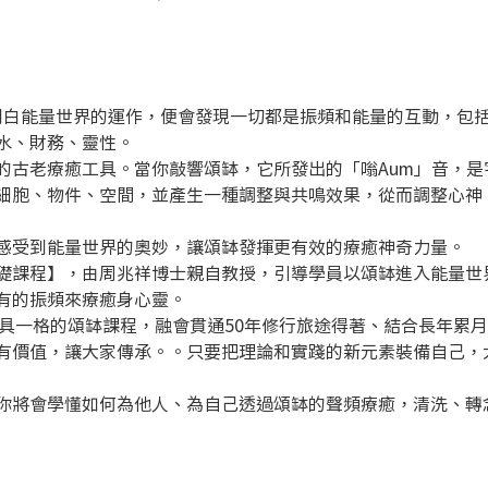
你明白能量世界的運作，便會發現一切都是振頻和能量的互動，包
水、財務、靈性。 
的古老療癒工具。當你敲響頌缽，它所發出的「嗡Aum」音，是
細胞、物件、空間，並產生一種調整與共鳴效果，從而調整心神
感受到能量世界的奧妙，讓頌缽發揮更有效的療癒神奇力量。 
礎課程】，由周兆祥博士親自教授，引導學員以頌缽進入能量世
有的振頻來療癒身心靈。 
了獨具一格的頌缽課程，融會貫通50年修行旅途得著、結合長年累
有價值，讓大家傳承。。只要把理論和實踐的新元素裝備自己，
你將會學懂如何為他人、為自己透過頌缽的聲頻療癒，清洗、轉