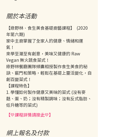
關於本活動
【綠野林．食生美食基礎廚藝課程】  (2020
年第六期) 
家中主廚掌握了全家人的健康、情緒和運
氣！ 
來學至潮至有創意，美味又健康的 Raw 
Vegan 無火蔬食菜式！ 
綠野林餐廳團隊傾囊相授製作食生美食的秘
訣、竅門和策略，輕鬆在基礎上靈活變化，自
創百變菜式！ 
【課程特色】
1. 學懂如何製作健康又美味的菜式 (沒有麥
麩、蛋、奶；沒有精製調味；沒有反式脂肪、
低升糖等的菜式) 
【💛課程詳情請按此💛】
網上報名及付款