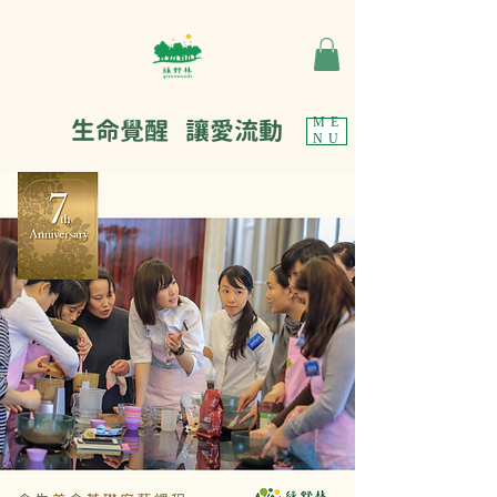
生命覺醒 讓愛流動
ME
NU