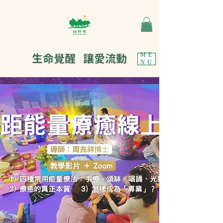
生命覺醒 讓愛流動
ME
NU