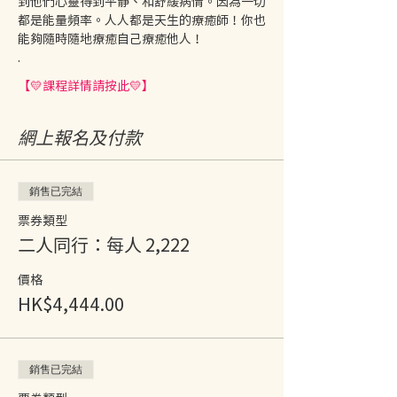
到他們心靈得到平靜、和舒緩病情。因為一切
都是能量頻率。人人都是天生的療癒師！你也
能夠隨時隨地療癒自己療癒他人！
.
【💛課程詳情請按此💛】
網上報名及付款
銷售已完結
票券類型
二人同行：每人 2,222
價格
HK$4,444.00
銷售已完結