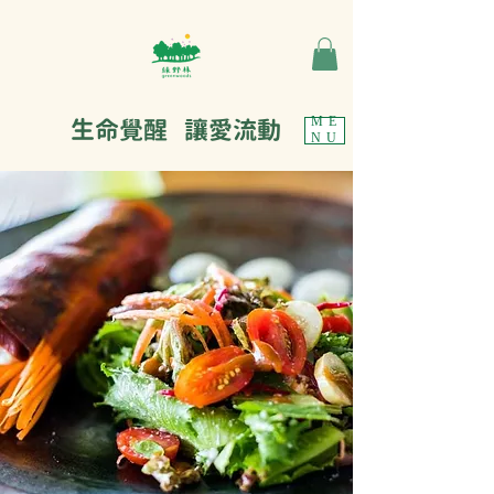
生命覺醒 讓愛流動
ME
NU