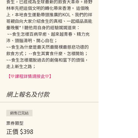
食生，已經成為全球最新的飲食大革命。綠野
林率先把這個文明的轉化帶來香港。 這個晚
上，本地食生運動帶頭推廣的KOL、我們的祥
哥親自向大家介紹食生的真相、一起細品高能
量晚餐* ! 聽他用自身的經驗娓娓道來：
 ~~食生怎樣百病早癒、越來越青春、精力充
沛、頭腦清明、開心自在； 
~~食生為什麼是最天然最簡樸最慈悲功德的
飲食方式； --食生其實食什麼、怎樣開始； 
~~食生怎樣擺脫過去的創傷和當下的煩惱，
走上新生之路； 
【💛課程詳情請按此💛】
網上報名及付款
銷售已完結
票券類型
正價 $398