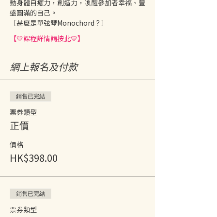
動身體自癒力，創造力，喚醒參加者幸福、豐
盛圓滿的自己。
［甚麼是單弦琴Monochord？］
【💛課程詳情請按此💛】
網上報名及付款
銷售已完結
票券類型
正價
價格
HK$398.00
銷售已完結
票券類型