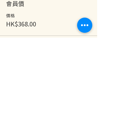
會員價
價格
HK$368.00
分享此活動
地址：香港九龍尖沙咀金巴利道25號長利商業大廈11樓1103室
(港鐵尖沙咀站 B1 出口。美麗華商場隔鄰，諾士佛台斜路進口處)
開放及熱線時間：
星期一至六：中午12時至下午7時
星期日及公眾假期：休息