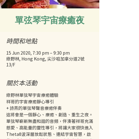
單弦琴宇宙療癒夜
時間和地點
15 Jun 2020, 7:30 pm – 9:30 pm
綠野林, Hong Kong, 尖沙咀加拿分道2號
13/F
關於本活動
綠野林單弦琴宇宙療癒體驗
祥哥的宇宙療癒靜心導引
+ 詩燕的單弦琴聲音療癒伴奏
這將會是一個靜心、療癒、創造、重生之夜。
單弦琴嶄新無盡和諧的音頻，伴湊著祥哥充滿
慈愛、高能量的靈性導引，將讓大家很快進入
Thetaθ波深層放鬆狀態、連結宇宙智慧，啟