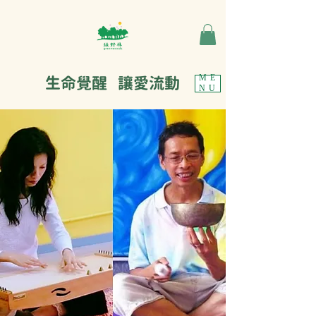
生命覺醒 讓愛流動
ME
NU