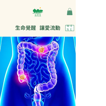
生命覺醒 讓愛流動
ME
NU