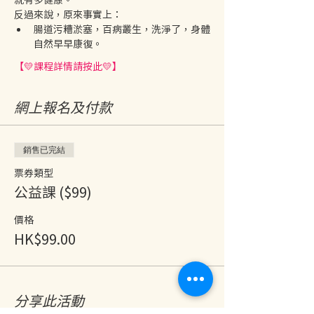
反過來說，原來事實上：
腸道污糟淤塞，百病叢生，洗淨了，身體
自然早早康復。
【💛課程詳情請按此💛】
網上報名及付款
銷售已完結
票券類型
公益課 ($99)
價格
HK$99.00
分享此活動