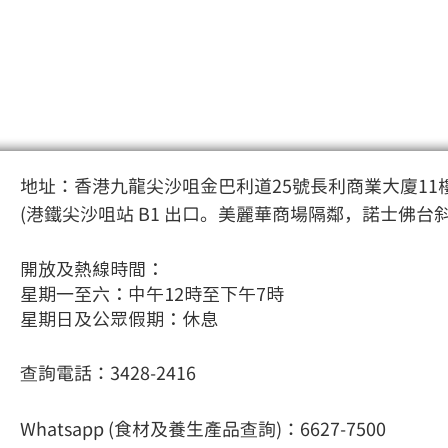
地址：香港九龍尖沙咀金巴利道25號長利商業大廈11樓
(港鐵尖沙咀站 B1 出口。美麗華商場隔鄰，諾士佛台
開放及熱線時間：
星期一至六：中午12時至下午7時
星期日及公眾假期：休息
查詢電話：3428-2416
Whatsapp (食材及養生產品查詢)：6627-7500