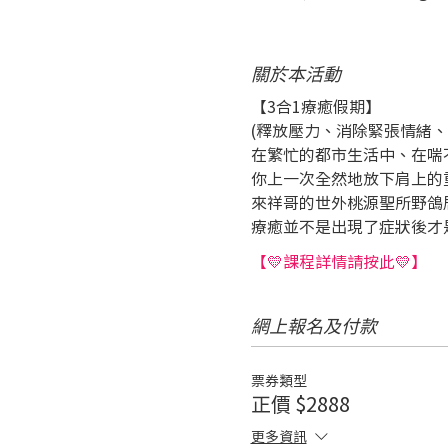
關於本活動
【3合1療癒假期】
(釋放壓力、消除緊張情緒、
在繁忙的都市生活中、在喘
你上一次全然地放下肩上的
來祥哥的世外桃源聖所野鴿
療癒並不是出現了症狀後才
【💛課程詳情請按此💛】
網上報名及付款
票券類型
正價 $2888
更多資訊