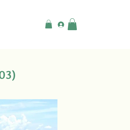
登入
03)