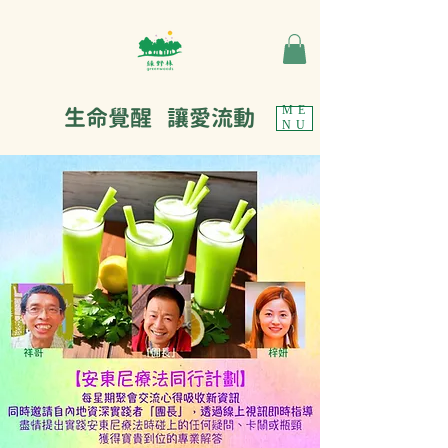
生命覺醒 讓愛流動
ME
NU