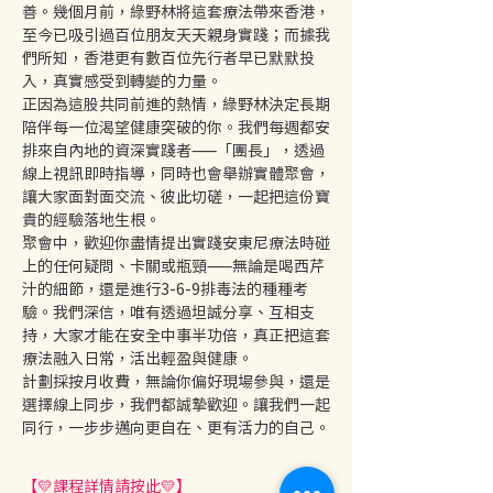
善。幾個月前，綠野林將這套療法帶來香港，
至今已吸引過百位朋友天天親身實踐；而據我
們所知，香港更有數百位先行者早已默默投
入，真實感受到轉變的力量。
正因為這股共同前進的熱情，綠野林決定長期
陪伴每一位渴望健康突破的你。我們每週都安
排來自內地的資深實踐者——「團長」，透過
線上視訊即時指導，同時也會舉辦實體聚會，
讓大家面對面交流、彼此切磋，一起把這份寶
貴的經驗落地生根。
聚會中，歡迎你盡情提出實踐安東尼療法時碰
上的任何疑問、卡關或瓶頸——無論是喝西芹
汁的細節，還是進行3-6-9排毒法的種種考
驗。我們深信，唯有透過坦誠分享、互相支
持，大家才能在安全中事半功倍，真正把這套
療法融入日常，活出輕盈與健康。
計劃採按月收費，無論你偏好現場參與，還是
選擇線上同步，我們都誠摯歡迎。讓我們一起
同行，一步步邁向更自在、更有活力的自己。
【💛課程詳情請按此💛】