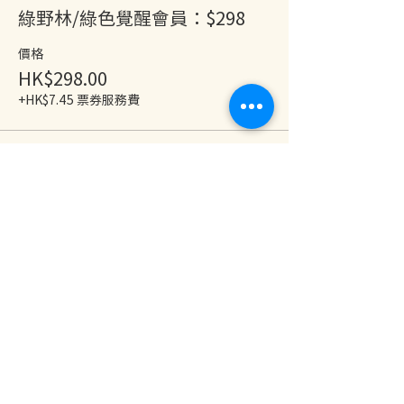
綠野林/綠色覺醒會員：$298
價格
HK$298.00
+HK$7.45 票券服務費
銷售已完結
票券類型
綠色覺醒VIP會員：免費
價格
HK$0.00
分享此活動