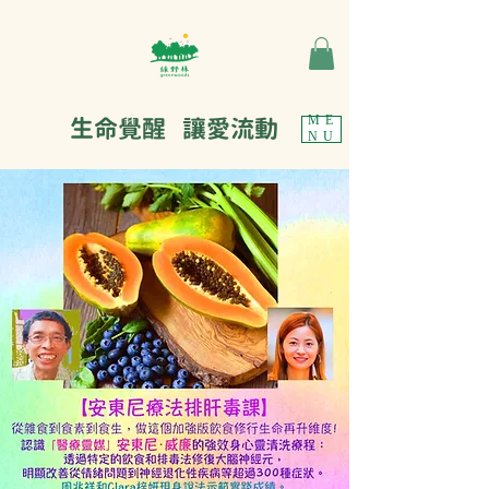
生命覺醒 讓愛流動
ME
NU