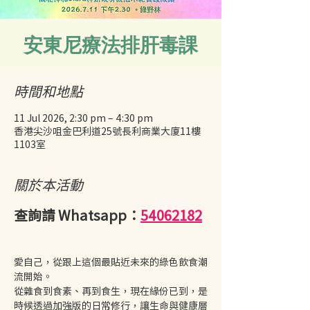
安東尼療法排肝毒課
時間和地點
11 Jul 2026, 2:30 pm – 4:30 pm
香港尖沙咀金巴利道25號長利商業大廈11樓
1103室
關於本活動
查詢請 Whatsapp：
54062182
愛自己，從跟上這個最貼近未來的綠色飲食潮
流開始。 
從雜食到食素、再到食生，現在緣份已到，是
時候透過加強版的日常修行，讓生命與健康層