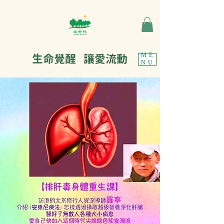
生命覺醒 讓愛流動
ME
NU