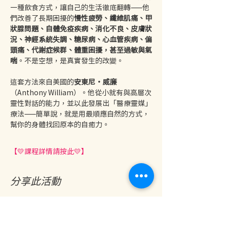
一種飲食方式，讓自己的生活徹底翻轉——他
們改善了長期困擾的
慢性疲勞、纖維肌痛、甲
狀腺問題、自體免疫疾病、消化不良、皮膚狀
況、神經系統失調、糖尿病、心血管疾病、偏
頭痛、代謝症候群、體重困擾，甚至過敏與氣
喘
。不是空想，是真實發生的改變。
這套方法來自美國的
安東尼·威廉
（Anthony William）。他從小就有與高層次
靈性對話的能力，並以此發展出「醫療靈媒」
療法——簡單說，就是用最順應自然的方式，
幫你的身體找回原本的自癒力。
【💛課程詳情請按此💛】
分享此活動