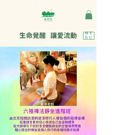
生命覺醒 讓愛流動
ME
NU