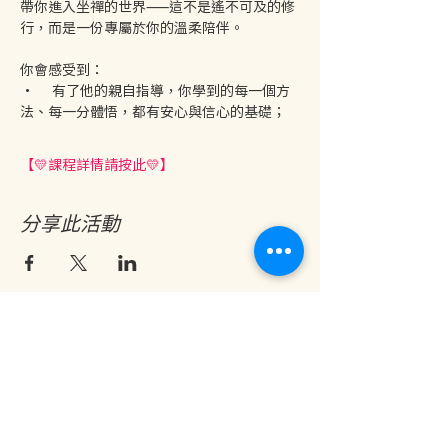
帶你進入坐禪的世界——這不是遙不可及的修
行，而是一份專屬於你的溫柔陪伴。
你會感受到：
·      有了他的親自指導，你學到的每一個方
法、每一分體悟，都有安心與信心的基礎；
【💛課程詳情請按此💛】
分享此活動
地址：香港九龍尖沙咀金巴利道25號長利商業大廈11樓1103室
(港鐵尖沙咀站 B1 出口。美麗華商場隔鄰，諾士佛台斜路進口處)