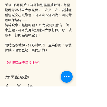
所以由5月開始，祥哥特別盡量抽時間，每星
期喺綠野林同大家見面，一次又一次，安排呢
種坦誠交心嘅聚會，同來自五湖四海、唔同背
景嘅你結緣——
純粹吹水，輕輕鬆鬆！☺️ 每次開頭會有一個
小主題，祥哥先用幾分鐘同大家打個招呼、破
破冰，打開話題嘅盒子。
隨時過嚟就得，綠野林嘅門一直為你開：唔使
俾錢、唔使登記、唔使預約。
【💛課程詳情請按此💛】
分享此活動