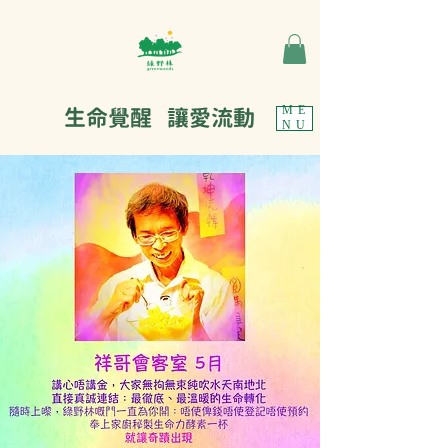
生命覺醒 讓愛流動
ME
NU