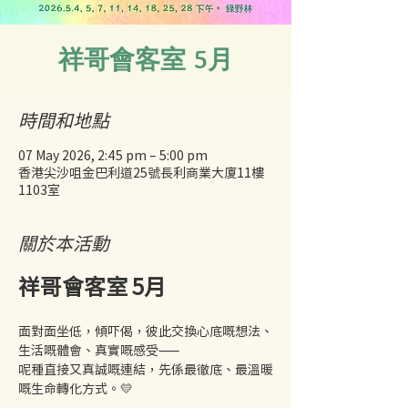
祥哥會客室 5月
時間和地點
07 May 2026, 2:45 pm – 5:00 pm
香港尖沙咀金巴利道25號長利商業大廈11樓
1103室
關於本活動
祥哥會客室 5月
面對面坐低，傾吓偈，彼此交換心底嘅想法、
生活嘅體會、真實嘅感受——
呢種直接又真誠嘅連結，先係最徹底、最溫暖
嘅生命轉化方式。💛