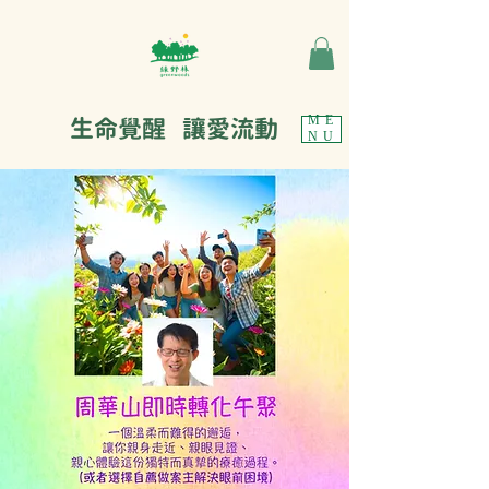
生命覺醒 讓愛流動
ME
NU