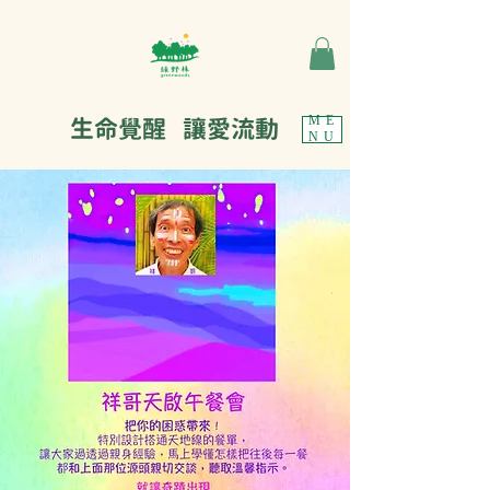
生命覺醒 讓愛流動
ME
NU