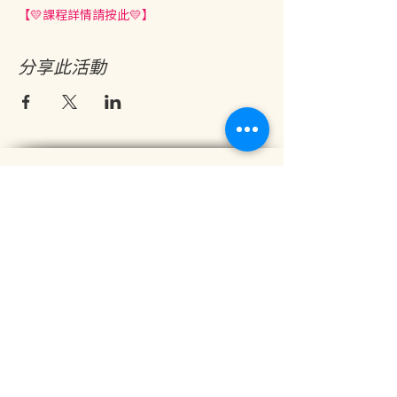
【💛課程詳情請按此💛】
分享此活動
地址：香港九龍尖沙咀金巴利道25號長利商業大廈11樓1103室
(港鐵尖沙咀站 B1 出口。美麗華商場隔鄰，諾士佛台斜路進口處)
開放及熱線時間：
星期一至六：中午12時至下午7時
星期日及公眾假期：休息
查詢電話：3428-2416
Whatsapp (食材及養生產品查詢)：6627-7500
Whatsapp (身心靈課程
)：
5406-2182