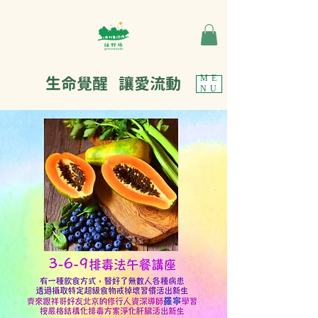
生命覺醒 讓愛流動
ME
NU