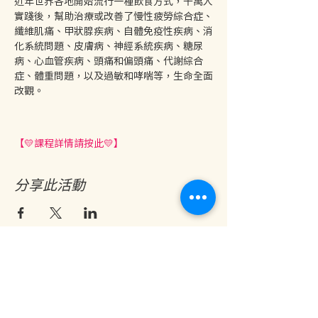
近年世界各地開始流行一種飲食方式，千萬人
實踐後，幫助治療或改善了慢性疲勞綜合症、
纖維肌痛、甲狀腺疾病、自體免疫性疾病、消
化系統問題、皮膚病、神經系統疾病、糖尿
病、心血管疾病、頭痛和偏頭痛、代謝綜合
症、體重問題，以及過敏和哮喘等，生命全面
改觀。
【💛課程詳情請按此💛】
分享此活動