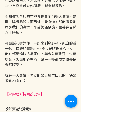
也會跟著喊累。反過來，如果能吃出好心情，
身心自然會越來越健康、越來越輕盈。
你知道嗎？原來有些食物會悄悄讓人焦慮、鬱
悶、脾氣暴躁；而另外一些食物，卻能溫柔地
喚醒我們的喜悅、平靜與滿足感，讓笑容自然
浮上臉龐。
祥哥誠心邀請你，一起來到綠野林，親自體驗
一頓「快樂的餐點」～ 不只是吃得開心，更
能在輕鬆愉快的氛圍中，學會怎麼挑選、怎麼
搭配、怎麼用心準備，讓每一餐都成為滋養快
樂的時刻。
從這一天開始，你就能帶走屬於自己的「快樂
飲食地圖」：
【💛課程詳情請按此💛】
分享此活動