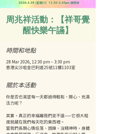
周兆祥活動：【祥哥覺
醒快樂午讌】
時間和地點
28 Mar 2026, 12:30 pm – 3:30 pm
香港尖沙咀金巴利道25號11樓1103室
關於本活動
你是否也渴望每一天都過得輕鬆、開心、充滿
活力呢？
其實，真正的幸福離我們並不遠——它很大程
度就藏在我們每天吃的東西裡。
當我們長期心情低落、煩躁、沒精神時，身體