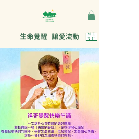
生命覺醒 讓愛流動
ME
NU