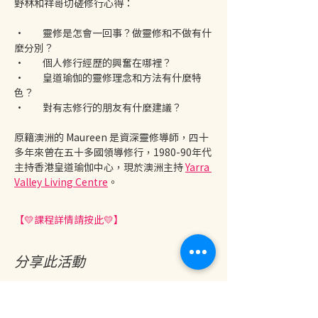
野林和祥哥切磋修行心得：
•	靈修是怎會一回事？做靈修和不做有什
麼分別？
•	個人修行經歷的興奮在哪裡？
•	皇道瑜伽的靈修理念和方法有什麼特
色？
•	對有志修行的朋友有什麼建議？
原籍澳洲的 Maureen 是資深靈修導師，四十
多年來曾在五十多國領導修行，1980-90年代
主持香港皇道瑜伽中心，現於澳洲主持 
Yarra 
Valley Living Centre
。
【💛課程詳情請按此💛】
分享此活動