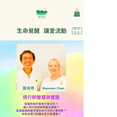
生命覺醒 讓愛流動
ME
NU