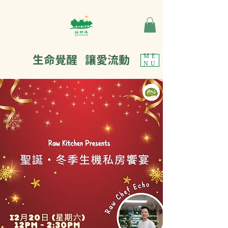
生命覺醒 讓愛流動
ME
NU