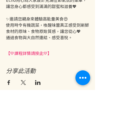
讓您身心都感受到滿滿的甜蜜和滋養💖
✨邀請您親身來體驗高能量美食😍
使用時令有機蔬菜，喚醒味蕾真正感受到新鮮
食材的原味、食物原始質感，讓您從心💖
通過食物與大自然連結、感受喜悅。
【💛課程詳情請按此💛】
分享此活動
地址：香港九龍尖沙咀金巴利道25號長利商業大廈11樓1103室