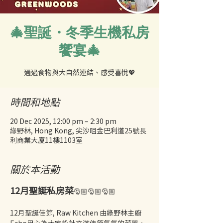
🎄聖誕・冬季生機私房
饗宴🎄
時間和地點
20 Dec 2025, 12:00 pm – 2:30 pm
綠野林, Hong Kong, 尖沙咀金巴利道25號長
利商業大廈11樓1103室
關於本活動
12月聖誕私房菜
🎅🏼🎅🏼🎅🏼
12月聖誕佳節, Raw Kitchen 由綠野林主廚 
Echo用心為大家設計充滿佳節氣氛的菜單，