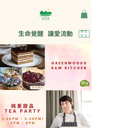
生命覺醒 讓愛流動
ME
NU