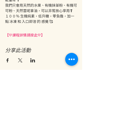
我們只會用天然的水果、有機抹茶粉、有機可
可粉、天然雲呢拿油，可以非常放心享用❣
１００％ 生機純素，低升糖，零負擔，加一
點 冰凍 和 入口即溶 的 感覺 🥰
【💛課程詳情請按此💛】
分享此活動
地址：香港九龍尖沙咀金巴利道25號長利商業大廈11樓1103室
(港鐵尖沙咀站 B1 出口。美麗華商場隔鄰，諾士佛台斜路進口處)
開放及熱線時間：