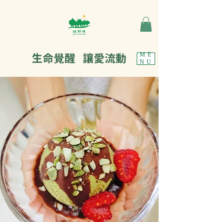
生命覺醒 讓愛流動
ME
NU