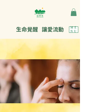
生命覺醒 讓愛流動
ME
NU