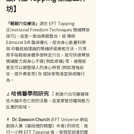
坊】
「輕敲穴位療法」
源於 EFT Tapping 
(Emotional Freedom Techniques 情緒釋放
技巧)，這是一套由美國整合，經 導師 
Edmond SIR 臨床優化，結合身心能量科學 
與 中醫經絡理論的情緒紓減療癒方法，只須
用手指輕敲身體多個特定穴位，就可快速釋放
情緒壓力與身心不適( 例如疼痛) 等，進階版
甚至可以調整個人的身心特質 (例如增強自
信、提升勇氣等) 及 戒除食物渴望與成癮行
為。
哈佛醫學院研究 ：
🔬 
刺激穴位可顯著降
低大腦中杏仁核的活動，這是掌管恐懼與壓力
反應的區域。
💊  
Dr. Dawson Church
 (EFT Universe 網站
創辦人兼《基因裡的精靈》作者) 的研究：進
行一小時 EFT Tapping 後，發現受試者的壓