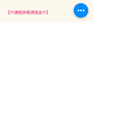
【💛課程詳情請按此💛】
分享此活動
地址：香港九龍尖沙咀金巴利道25號長利商業大廈11樓1103室
(港鐵尖沙咀站 B1 出口。美麗華商場隔鄰，諾士佛台斜路進口處)
開放及熱線時間：
星期一至六：中午12時至下午7時
星期日及公眾假期：休息
查詢電話：3428-2416
Whatsapp (食材及養生產品查詢)：6627-7500
Whatsapp (身心靈課程
)：
5406-2182