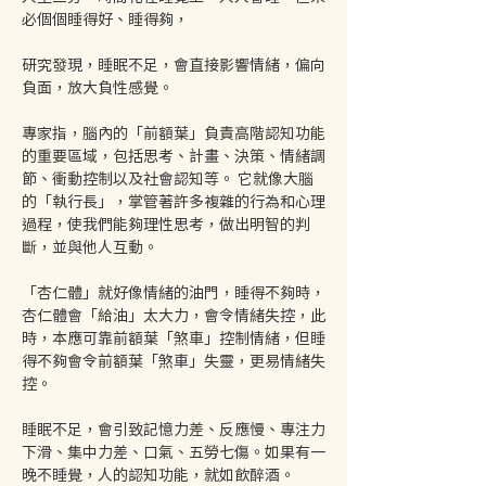
必個個睡得好、睡得夠，
研究發現，睡眠不足，會直接影響情緒，偏向
負面，放大負性感覺。
專家指，腦內的「前額葉」負責高階認知功能
的重要區域，包括思考、計畫、決策、情緒調
節、衝動控制以及社會認知等。 它就像大腦
的「執行長」，掌管著許多複雜的行為和心理
過程，使我們能夠理性思考，做出明智的判
斷，並與他人互動。
「杏仁體」就好像情緒的油門，睡得不夠時，
杏仁體會「給油」太大力，會令情緒失控，此
時，本應可靠前額葉「煞車」控制情緒，但睡
得不夠會令前額葉「煞車」失靈，更易情緒失
控。
睡眠不足，會引致記憶力差、反應慢、專注力
下滑、集中力差、口氣、五勞七傷。如果有一
晚不睡覺，人的認知功能，就如飲醉酒。