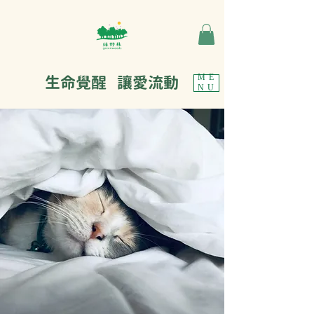
生命覺醒 讓愛流動
ME
NU