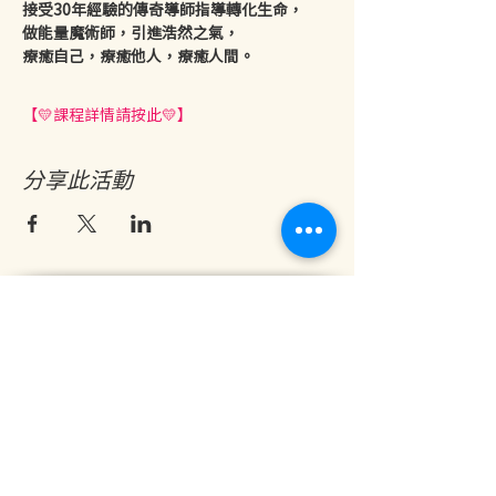
接受30年經驗的傳奇導師指導轉化生命，
做能量魔術師，引進浩然之氣，
療癒自己，療癒他人，療癒人間。
【💛課程詳情請按此💛】
分享此活動
地址：香港九龍尖沙咀金巴利道25號長利商業大廈11樓1103室
(港鐵尖沙咀站 B1 出口。美麗華商場隔鄰，諾士佛台斜路進口處)
開放及熱線時間：
星期一至六：中午12時至下午7時
星期日及公眾假期：休息