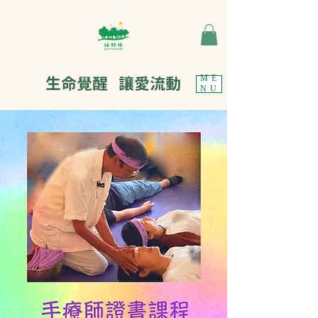
生命覺醒 讓愛流動
ME
NU