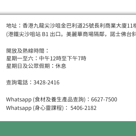
地址：香港九龍尖沙咀金巴利道25號長利商業大廈11樓
(港鐵尖沙咀站 B1 出口。美麗華商場隔鄰，諾士佛台
開放及熱線時間：
星期一至六：中午12時至下午7時
星期日及公眾假期：休息
查詢電話：3428-2416
Whatsapp (食材及養生產品查詢)：6627-7500
Whatsapp (身心靈課程
)： 5406-2182