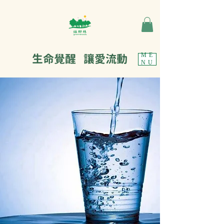
生命覺醒 讓愛流動
ME
NU