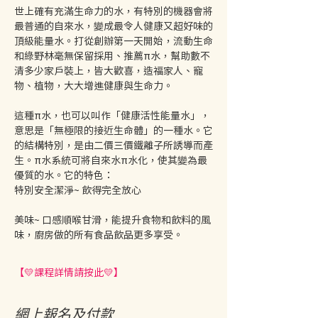
世上確有充滿生命力的水，有特別的機器會將
最普通的自來水，變成最令人健康又超好味的
頂級能量水。打從創辦第一天開始，流動生命
和綠野林毫無保留採用、推薦π水，幫助數不
清多少家戶裝上，皆大歡喜，造福家人、寵
物、植物，大大增進健康與生命力。 
這種π水，也可以叫作「健康活性能量水」，
意思是「無極限的接近生命體」的一種水。它
的結構特別，是由二價三價鐵離子所誘導而產
生。π水系統可將自來水π水化，使其變為最
優質的水。它的特色： 
特別安全潔淨~ 飲得完全放心 
美味~ 口感順喉甘滑，能提升食物和飲料的風
味，廚房做的所有食品飲品更多享受。 
【💛課程詳情請按此💛】
網上報名及付款