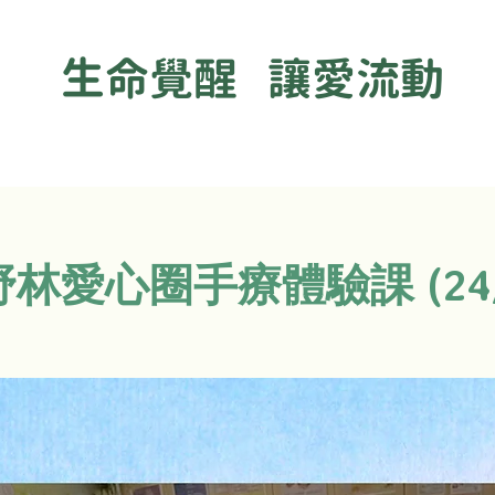
生命覺醒 讓愛流動
林愛心圈手療體驗課 (24/