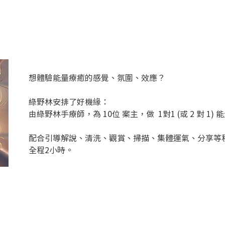
想體驗能量療癒的感覺、氛圍、效應？
綠野林安排了好機緣：
由綠野林手療師，為 10位 案主，做  1對1 (或 2 對 1)
配合引導解說、清洗、觀賞、掃描、集體運氣、分享等
全程2小時。