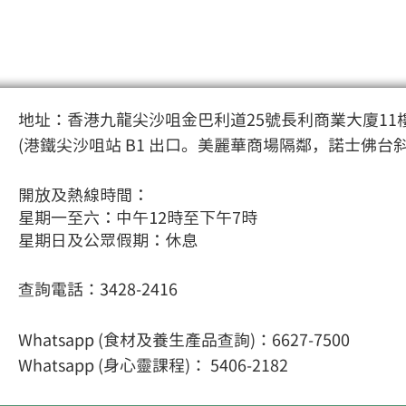
地址：香港九龍尖沙咀金巴利道25號長利商業大廈11樓
(港鐵尖沙咀站 B1 出口。美麗華商場隔鄰，諾士佛台
開放及熱線時間：
星期一至六：中午12時至下午7時
星期日及公眾假期：休息
查詢電話：3428-2416
Whatsapp (食材及養生產品查詢)：6627-7500
Whatsapp (身心靈課程
)： 5406-2182