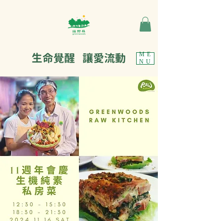
生命覺醒 讓愛流動
ME
NU