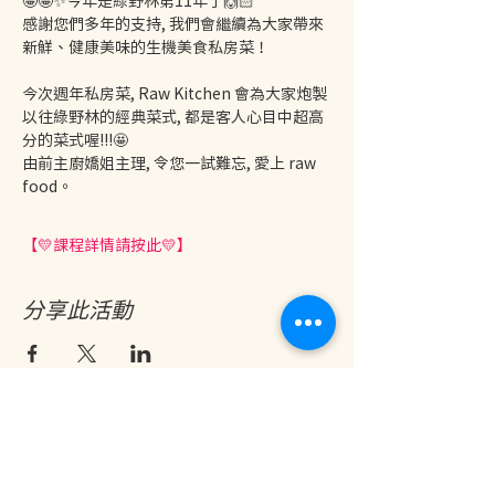
感謝您們多年的支持, 我們會繼續為大家帶來
新鮮、健康美味的生機美食私房菜！
今次週年私房菜, Raw Kitchen 會為大家炮製
以往綠野林的經典菜式, 都是客人心目中超高
分的菜式喔!!!🤩
由前主廚嬌姐主理, 令您一試難忘, 愛上 raw 
food。
【💛課程詳情請按此💛】
分享此活動