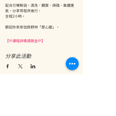
配合引導解說、清洗、觀賞、掃描、集體運
氣、分享等程序進行，
全程2小時。
歡迎你來參加綠野林「愛心圈」，
【💛課程詳情請按此💛】
分享此活動
地址：香港九龍尖沙咀金巴利道25號長利商業大廈11樓1103室
(港鐵尖沙咀站 B1 出口。美麗華商場隔鄰，諾士佛台斜路進口處)