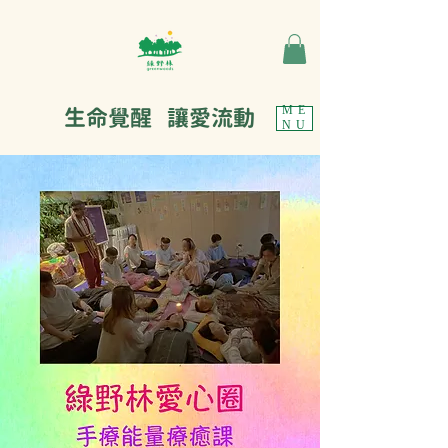
生命覺醒 讓愛流動
ME
NU