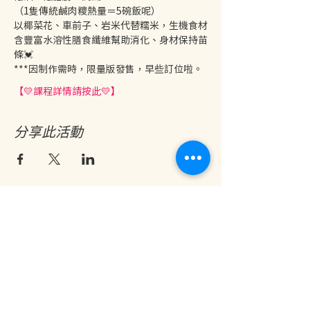
（1隻傳統鹹肉糭熱量＝5碗飯呢）
以椰菜花、車前子、岩米代替糯米，生機食材
含豐富水溶性膳食纖維幫助消化、身材保持苗
條💓
***因制作需時，限量版發售，早些訂位啦。
【💛課程詳情請按此💛】
分享此活動
地址：香港九龍尖沙咀金巴利道25號長利商業大廈11樓1103室
(港鐵尖沙咀站 B1 出口。美麗華商場隔鄰，諾士佛台斜路進口處)
開放及熱線時間：
星期一至六：中午12時至下午7時