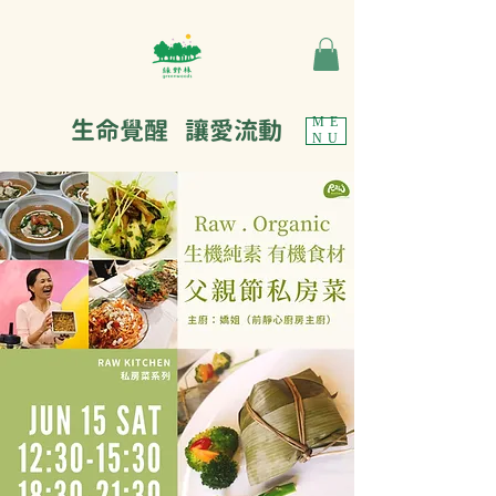
生命覺醒 讓愛流動
ME
NU