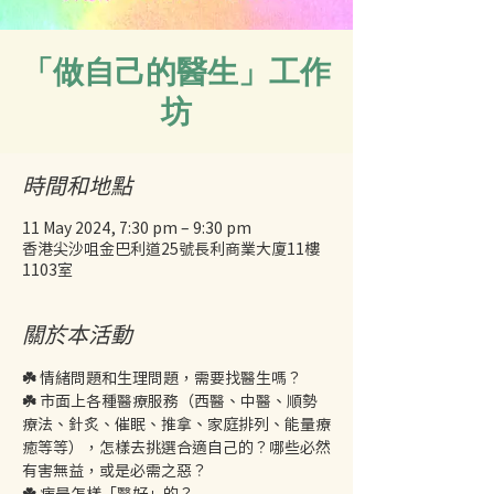
「做自己的醫生」工作
坊
時間和地點
11 May 2024, 7:30 pm – 9:30 pm
香港尖沙咀金巴利道25號長利商業大廈11樓
1103室
關於本活動
☘️ 
情緒問題和生理問題，需要找醫生嗎？
☘️ 
市面上各種醫療服務（西醫、中醫、順勢
療法、針炙、催眠、推拿、家庭排列、能量療
癒等等），怎樣去挑選合適自己的？哪些必然
有害無益，或是必需之惡？
☘️ 
病是怎樣「醫好」的？