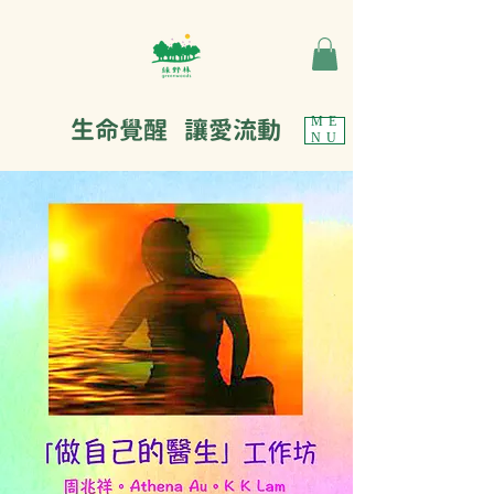
生命覺醒 讓愛流動
ME
NU