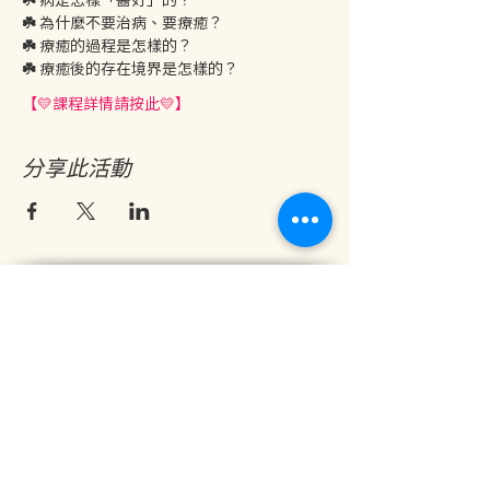
☘️ 
為什麼不要治病、要療癒？
☘️ 
療癒的過程是怎樣的？
☘️ 
療癒後的存在境界是怎樣的？
【💛課程詳情請按此💛】
分享此活動
地址：香港九龍尖沙咀金巴利道25號長利商業大廈11樓1103室
(港鐵尖沙咀站 B1 出口。美麗華商場隔鄰，諾士佛台斜路進口處)
開放及熱線時間：
星期一至六：中午12時至下午7時
星期日及公眾假期：休息