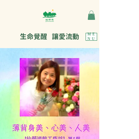
生命覺醒 讓愛流動
ME
NU