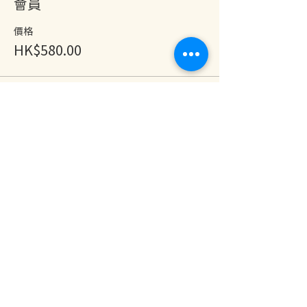
會員
價格
HK$580.00
分享此活動
地址：香港九龍尖沙咀金巴利道25號長利商業大廈11樓1103室
(港鐵尖沙咀站 B1 出口。美麗華商場隔鄰，諾士佛台斜路進口處)
開放及熱線時間：
星期一至六：中午12時至下午7時
星期日及公眾假期：休息