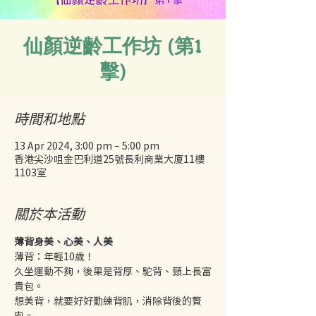
仙顏逆齡工作坊 (第1
擊)
時間和地點
13 Apr 2024, 3:00 pm – 5:00 pm
香港尖沙咀金巴利道25號長利商業大廈11樓
1103室
關於本活動
薄背身美、心美、人美
薄背：年輕10歲！
久坐運動不夠，後果是背厚、駝背、頸上長富
貴包。
想美背，就要好好勤練背肌，消除背後的贅
肉。