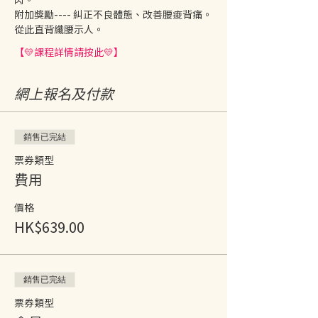
附加獎勵---- 糾正不良體態、改善腰痠背痛。
從此直背纖腰示人。
【💛課程詳情請按此💛】
網上報名及付款
銷售已完結
票券類型
費用
價格
HK$639.00
銷售已完結
票券類型