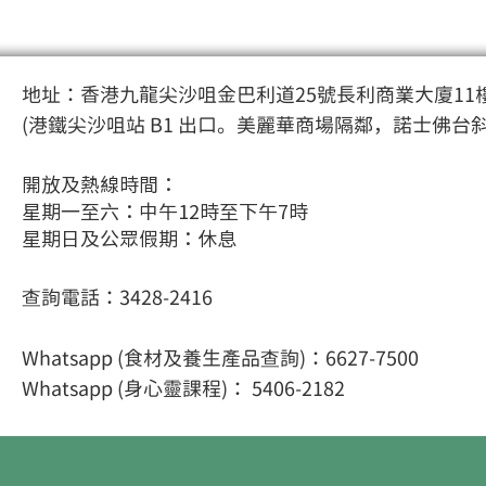
地址：香港九龍尖沙咀金巴利道25號長利商業大廈11樓
(港鐵尖沙咀站 B1 出口。美麗華商場隔鄰，諾士佛台
開放及熱線時間：
星期一至六：中午12時至下午7時
星期日及公眾假期：休息
查詢電話：3428-2416
Whatsapp (食材及養生產品查詢)：6627-7500
Whatsapp (身心靈課程
)： 5406-2182