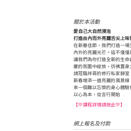
關於本活動
愛自己大自然浸泡
打造由內而外亮麗舌尖上味
在新春佳節，我們打造一場
內外的亮麗光芒。這不僅僅
讓我們為你打造全新的生命
慶的氛圍中綻放，彷彿置身
請蒞臨祥哥的修行私家靜室
新春增添一道亮麗的風景線
來一個難以忘懷的身心體驗
以心為本，從言行開始
【💛課程詳情請按此💛】
網上報名及付款