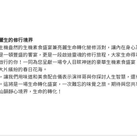
蕾生的修行境界
生機盎然的生機素食盛宴兼亮麗生命轉化營修派對，讓內在身心
是一頓豐盛的饗宴，更是一段啟迪靈魂的修行旅程，大家生命得
啟行的你！一同為您呈獻一場令人目眩神迷的豪華生機素食盛宴
大片繽紛的春日花海。
，讓我們用味道和美食配合儀表示演祥哥與你探討人生智慧，還
。這將是一場生命轉化盛宴，一次難忘的味覺之旅。期待與您共
仙韻靜心境界，生命的轉化！