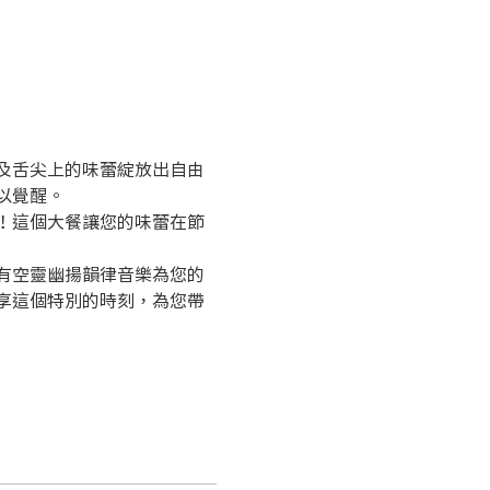
及舌尖上的味蕾綻放出自由
以覺醒。
！這個大餐讓您的味蕾在節
有空靈幽揚韻律音樂為您的
享這個特別的時刻，為您帶