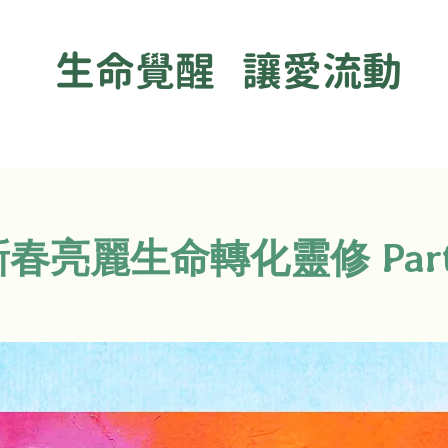
生命覺醒 讓愛流動
新春亮麗生命轉化靈修 Part