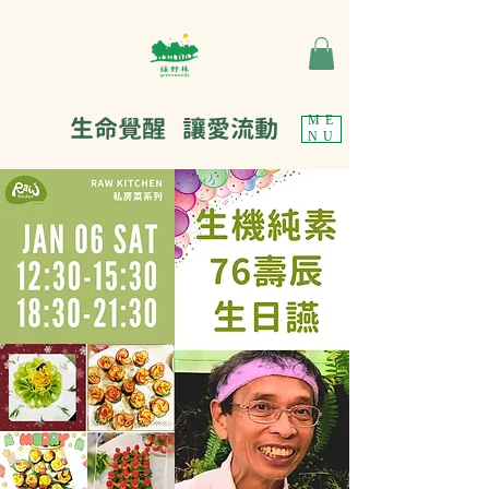
生命覺醒 讓愛流動
ME
NU