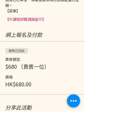
餚。
【菜單】
【💛課程詳情請按此💛】
網上報名及付款
銷售已完結
票券類型
$680 （貴賓一位）
價格
HK$680.00
分享此活動