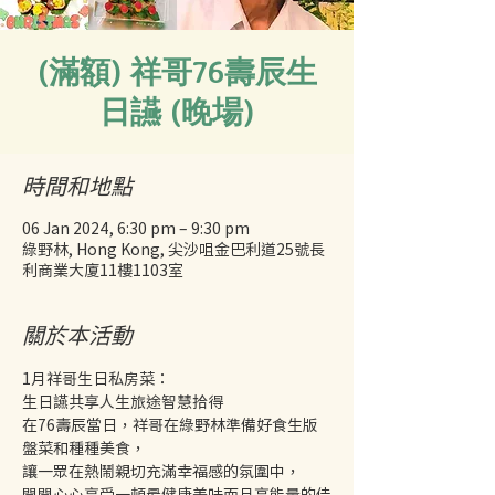
(滿額) 祥哥76壽辰生
日讌 (晚場)
時間和地點
06 Jan 2024, 6:30 pm – 9:30 pm
綠野林, Hong Kong, 尖沙咀金巴利道25號長
利商業大廈11樓1103室
關於本活動
1月祥哥生日私房菜：
生日讌共享人生旅途智慧拾得
在76壽辰當日，祥哥在綠野林準備好食生版
盤菜和種種美食，
讓一眾在熱鬧親切充滿幸福感的氛圍中，
開開心心享受一頓最健康美味而且高能量的佳