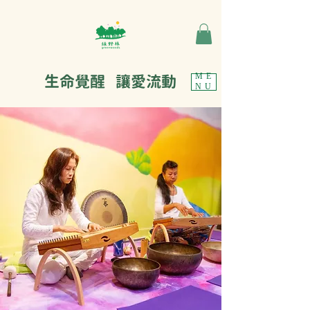
生命覺醒 讓愛流動
ME
NU