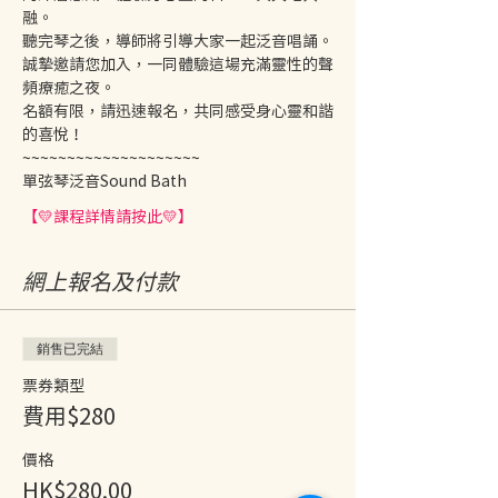
融。
聽完琴之後，導師將引導大家一起泛音唱誦。
誠摯邀請您加入，一同體驗這場充滿靈性的聲
頻療癒之夜。
名額有限，請迅速報名，共同感受身心靈和諧
的喜悅！
~~~~~~~~~~~~~~~~~~~~ 
單弦琴泛音Sound Bath
【💛課程詳情請按此💛】
網上報名及付款
銷售已完結
票券類型
費用$280
價格
HK$280.00