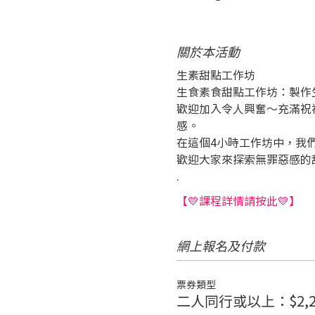
關於本活動
生素甜點工作坊
生食素食甜點工作坊：製作生
歡迎加入令人興奮～充滿祝
感。
在這個4小時工作坊中，我
歡迎大家來探索無罪惡感的
.
【💛課程詳情請按此💛】
網上報名及付款
票券類型
二人同行或以上：$2,2