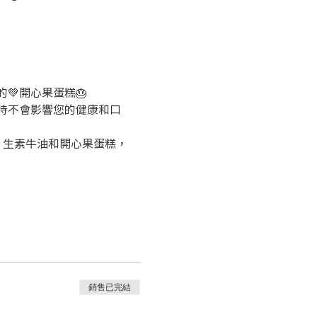
💚開心果蛋糕🎂
時不會影響您的健康和口
、生素牛油和開心果蛋糕，
銷售已完結