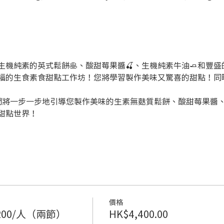
機純素的英式鬆餅🥞、酸甜莓果醬🍒、生機純素牛油🧈和豐盛的
福的生食素食甜點工作坊！您將學習製作美味又驚喜的甜點！同
們將一步一步地引導您製作美味的生素無麩質鬆餅、酸甜莓果醬
甜點世界！
價格
00/人（兩節）
HK$4,400.00