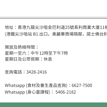
地址：香港九龍尖沙咀金巴利道25號長利商業大廈11樓
(港鐵尖沙咀站 B1 出口。美麗華商場隔鄰，諾士佛台
開放及熱線時間：
星期一至六：中午12時至下午7時
星期日及公眾假期：休息
查詢電話：3428-2416
Whatsapp (食材及養生產品查詢)：6627-7500
Whatsapp (身心靈課程
)： 5406-2182